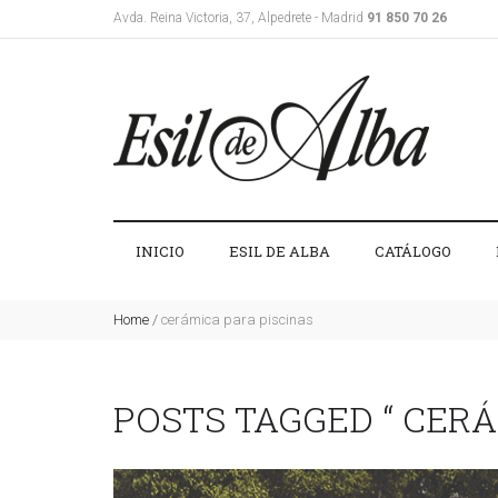
Avda. Reina Victoria, 37, Alpedrete - Madrid
91 850 70 26
INICIO
ESIL DE ALBA
CATÁLOGO
Home
/
cerámica para piscinas
POSTS TAGGED “ CERÁ