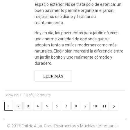
espacio exterior. No se trata solo de estética: un
buen pavimento permite organizar el jardín,
mejorar su uso diario y facilitar su
mantenimiento.
Hoy en día, los pavimentos para jardín ofrecen
una enorme variedad de opciones que se
adaptan tanto a estilos modernos como más
naturales. Elegir bien marcará la diferencia entre
un jardín bonito y uno realmente cómodo y
duradero.
LEER MÁS
Showing 1–10 of 312 results
1
2
3
4
5
6
7
8
9
10
11
© 2017 Esil de Alba. Gres, Pavimentos y Muebles del hogar en