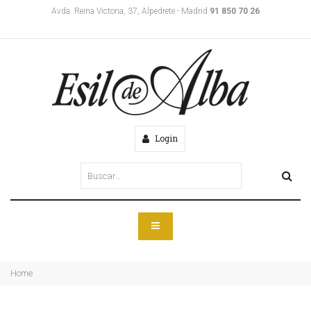
Avda. Reina Victoria, 37, Alpedrete - Madrid
91 850 70 26
Login
Home