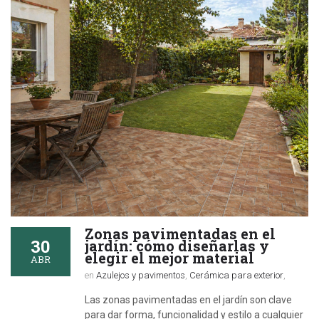
Zonas pavimentadas en el
30
jardín: cómo diseñarlas y
elegir el mejor material
ABR
en
Azulejos y pavimentos
,
Cerámica para exterior
,
Las zonas pavimentadas en el jardín son clave
para dar forma, funcionalidad y estilo a cualquier