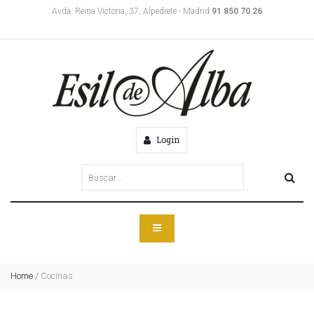
Avda. Reina Victoria, 37, Alpedrete - Madrid
91 850 70 26
Login
Home
/
Cocinas