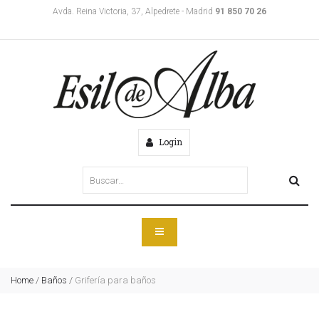
Avda. Reina Victoria, 37, Alpedrete - Madrid
91 850 70 26
Login
Home
/
Baños
/
Grifería para baños