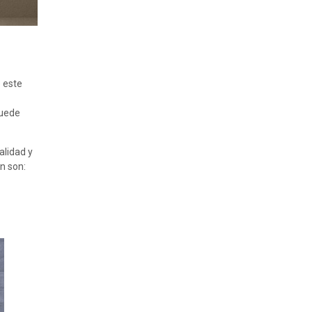
e este
puede
alidad y
n son: