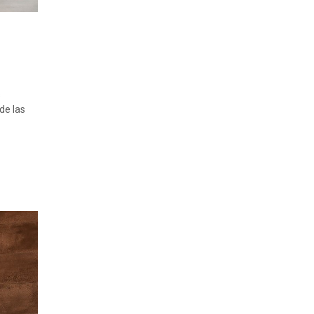
s
de las