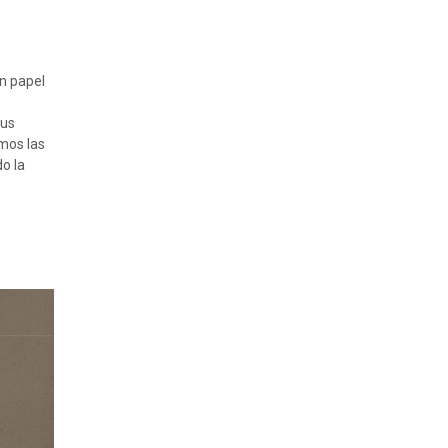
un papel
sus
mos las
o la