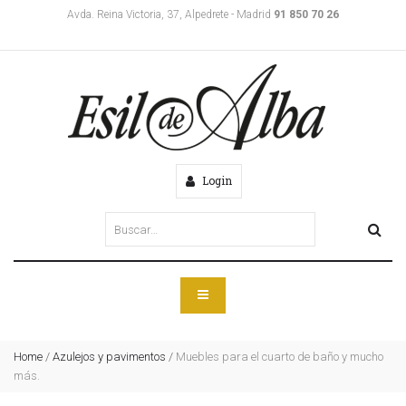
Avda. Reina Victoria, 37, Alpedrete - Madrid
91 850 70 26
Login
Home
/
Azulejos y pavimentos
/
Muebles para el cuarto de baño y mucho
más.