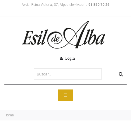
Avda. Reina Victoria, 37, Alpedrete - Madrid
91 850 70 26
Login
Home