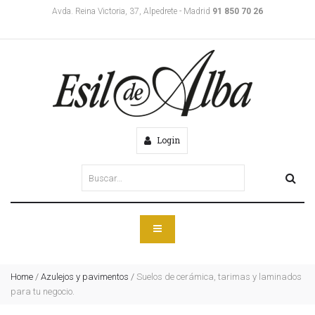
Avda. Reina Victoria, 37, Alpedrete - Madrid
91 850 70 26
Login
Home
/
Azulejos y pavimentos
/
Suelos de cerámica, tarimas y laminados
para tu negocio.