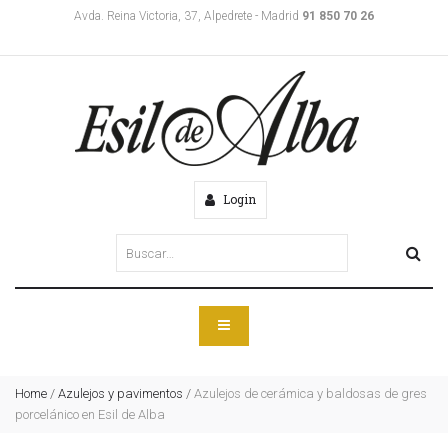
Avda. Reina Victoria, 37, Alpedrete - Madrid
91 850 70 26
Login
Home
/
Azulejos y pavimentos
/
Azulejos de cerámica y baldosas de gres
porcelánico en Esil de Alba