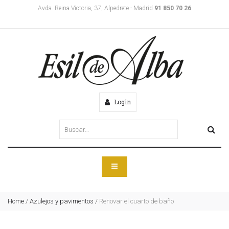
Avda. Reina Victoria, 37, Alpedrete - Madrid
91 850 70 26
Login
Home
/
Azulejos y pavimentos
/
Renovar el cuarto de baño