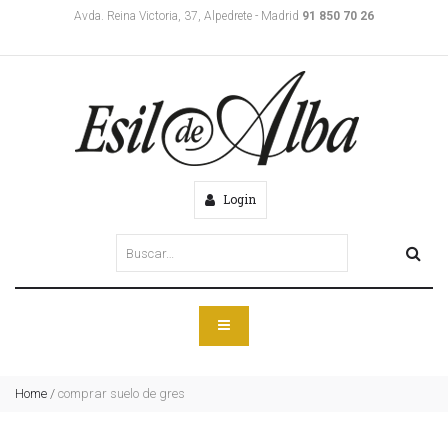
Avda. Reina Victoria, 37, Alpedrete - Madrid
91 850 70 26
Login
Home
/
comprar suelo de gres