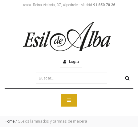
Avda. Reina Victoria, 37, Alpedrete - Madrid
91 850 70 26
Login
Home
/
Suelos laminados y tarimas de madera