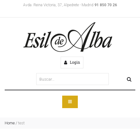
Avda. Reina Victoria, 37, Alpedrete - Madrid
91 850 70 26
Login
Home
/
test