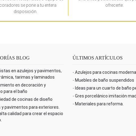
coradores se pone a tu entera
ofrecerte.
disposición.
ORÍAS BLOG
ÚLTIMOS ARTÍCULOS
istas en azulejos y pavimentos,
-
Azulejos para cocinas modern
rámica, tarimas y laminados
-
Muebles de baño suspendidos
miento en decoración y
-
Ideas para un cuarto de baño 
io para el baño
-
Gres porcelánico imitación ma
iedad de cocinas de diseño
-
Materiales para reforma.
 y pavimentos para exteriores.
lta calidad para crear el espacio
.