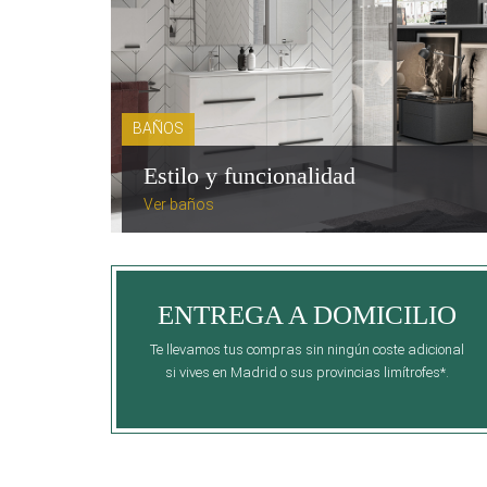
BAÑOS
Estilo y funcionalidad
Ver baños
ENTREGA A DOMICILIO
Te llevamos tus compras sin ningún coste adicional
si vives en Madrid o sus provincias limítrofes*.