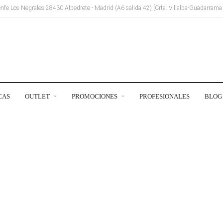
Renfe Los Negrales 28430 Alpedrete - Madrid (A6 salida 42) [Crta. Villalba-Guadarram
CAS
OUTLET
PROMOCIONES
PROFESIONALES
BLOG