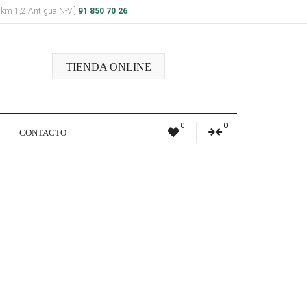
a km 1,2 Antigua N-VI]
91 850 70 26
TIENDA ONLINE
0
0
CONTACTO