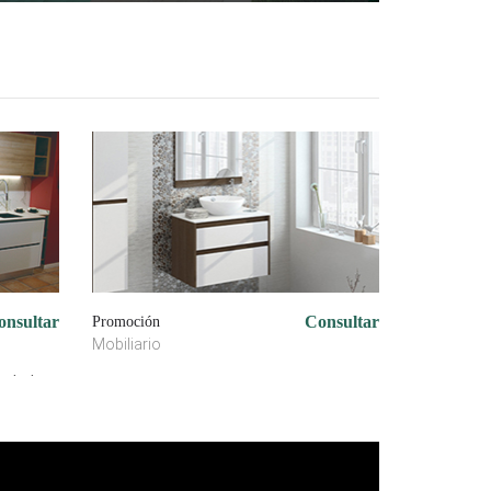
onsultar
Consultar
Promoción
Mobiliario
it.php?