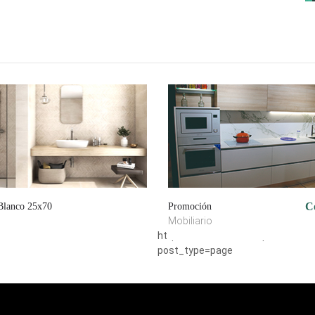
C
 Blanco 25x70
Promoción
Mobiliario
https://www.idvia.es/wp-admin/ed
post_type=page