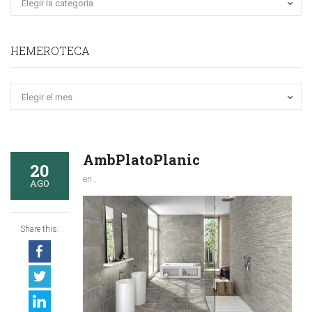
HEMEROTECA
Hemeroteca
AmbPlatoPlanic
20
en ,
AGO
Share this: