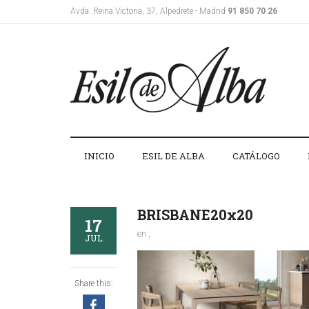
Avda. Reina Victoria, 37, Alpedrete - Madrid
91 850 70 26
INICIO
ESIL DE ALBA
CATÁLOGO
BRISBANE20x20
17
en ,
JUL
Share this: