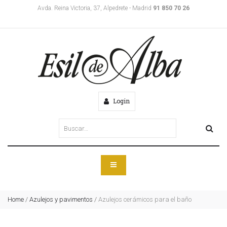
Avda. Reina Victoria, 37, Alpedrete - Madrid
91 850 70 26
Login
Home
/
Azulejos y pavimentos
/
Azulejos cerámicos para el baño