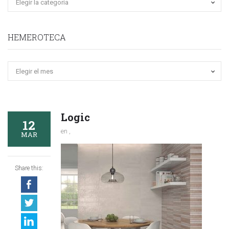
HEMEROTECA
Hemeroteca
Logic
12
en ,
MAR
Share this: