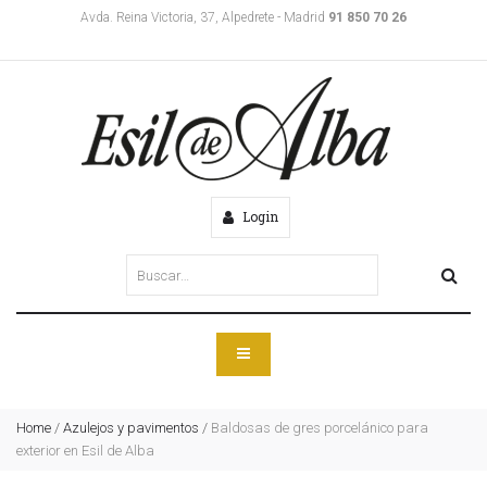
Avda. Reina Victoria, 37, Alpedrete - Madrid
91 850 70 26
Login
Home
/
Azulejos y pavimentos
/
Baldosas de gres porcelánico para
exterior en Esil de Alba