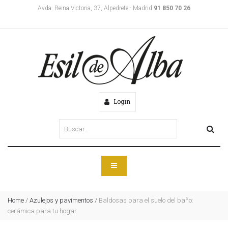
Avda. Reina Victoria, 37, Alpedrete - Madrid
91 850 70 26
Login
Home
/
Azulejos y pavimentos
/
Baldosas para el suelo del baño:
cerámica para tu hogar.