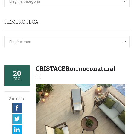
HEMEROTECA
Hemeroteca
CRISTACERorinoconatural
20
en ,
DIC
Share this: