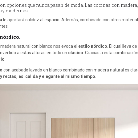
, son opciones que nunca pasan de moda. Las cocinas con madera,
muy modernas.
na
le aportará calidez al espacio. Además, combinado con otros material
ntes.
 nórdico.
madera natural con blanco nos evoca el
estilo nórdico
. El cual lleva 
vertido a estas alturas en todo un
clásico
. Gracias a esta combinació
cio
.
so
con acabado lavado en blanco combinado con madera natural es clar
 y rectas, es calida y elegante al mismo tiempo.