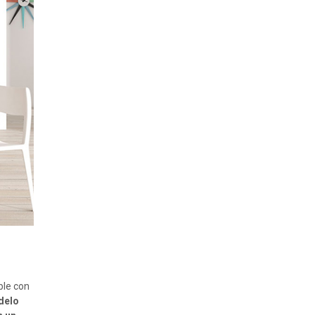
ble con
delo