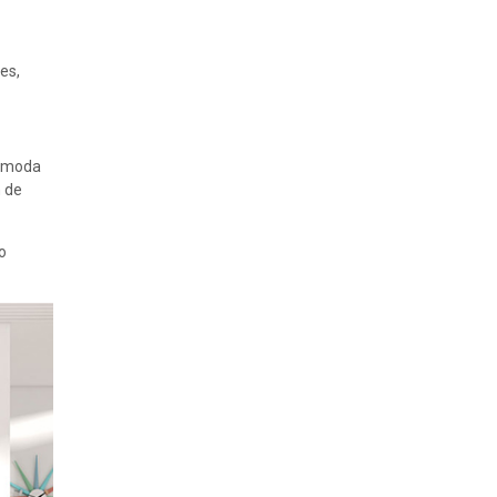
es,
de moda
n de
o