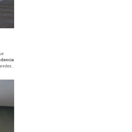
que
ndencia
paredes…