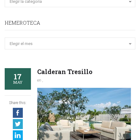
HEMEROTECA
Hemeroteca
Calderan Tresillo
17
en ,
MAY
Share this: