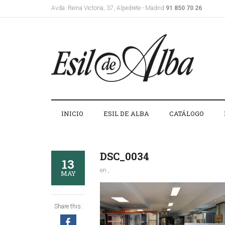
Avda. Reina Victoria, 37, Alpedrete - Madrid
91 850 70 26
INICIO
ESIL DE ALBA
CATÁLOGO
DSC_0034
13
en ,
MAY
Share this: