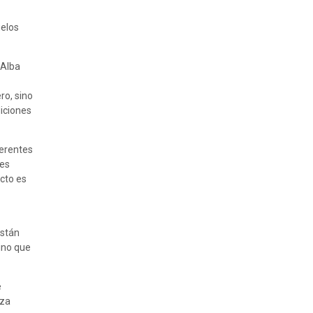
uelos
 Alba
ro, sino
iciones
ferentes
des
cto es
están
ino que
e
aza