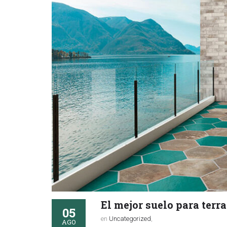
El mejor suelo para terr
05
en
Uncategorized
,
AGO