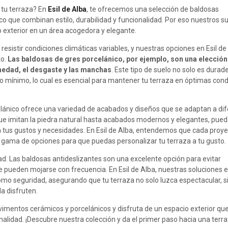
 tu terraza? En
Esil de Alba
, te ofrecemos una selección de baldosas
o que combinan estilo, durabilidad y funcionalidad. Por eso nuestros s
 exterior en un área acogedora y elegante.
resistir condiciones climáticas variables, y nuestras opciones en Esil de
to.
Las baldosas de gres porcelánico, por ejemplo, son una elección
medad, el desgaste y las manchas
. Este tipo de suelo no solo es durade
 mínimo, lo cual es esencial para mantener tu terraza en óptimas cond
elánico ofrece una variedad de acabados y diseños que se adaptan a di
que imitan la piedra natural hasta acabados modernos y elegantes, pue
 a tus gustos y necesidades. En Esil de Alba, entendemos que cada proye
 gama de opciones para que puedas personalizar tu terraza a tu gusto.
ad. Las baldosas antideslizantes son una excelente opción para evitar
 pueden mojarse con frecuencia. En Esil de Alba, nuestras soluciones 
omo seguridad, asegurando que tu terraza no solo luzca espectacular, s
a disfruten.
imentos cerámicos y porcelánicos y disfruta de un espacio exterior qu
nalidad. ¡Descubre nuestra colección y da el primer paso hacia una terr