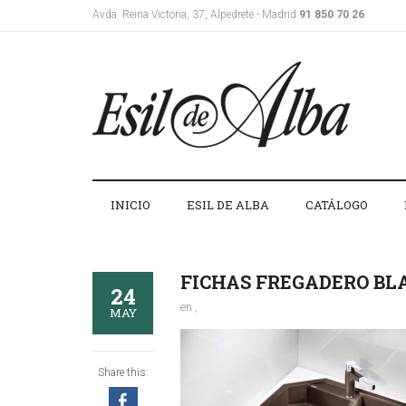
Avda. Reina Victoria, 37, Alpedrete - Madrid
91 850 70 26
INICIO
ESIL DE ALBA
CATÁLOGO
FICHAS FREGADERO BL
24
en ,
MAY
Share this: