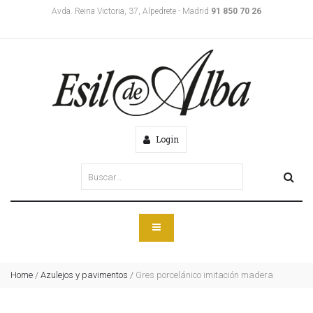
Avda. Reina Victoria, 37, Alpedrete - Madrid
91 850 70 26
Login
Home
/
Azulejos y pavimentos
/
Gres porcelánico imitación madera