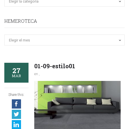
HEMEROTECA
Hemeroteca
01-09-estilo01
27
en ,
MAR
Share this: