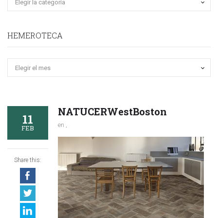
HEMEROTECA
Hemeroteca
NATUCERWestBoston
11
en ,
FEB
Share this: