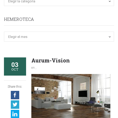
HEMEROTECA
Hemeroteca
Aurum-Vision
03
en ,
OCT
Share this: