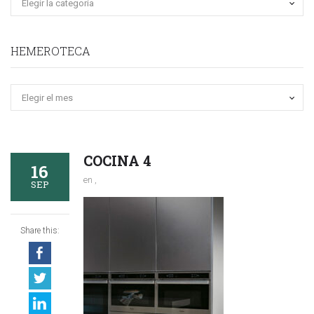
HEMEROTECA
Hemeroteca
COCINA 4
16
en ,
SEP
Share this: