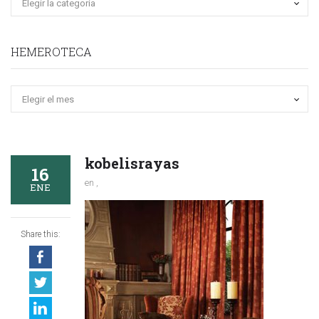
HEMEROTECA
Hemeroteca
kobelisrayas
16
en ,
ENE
Share this: