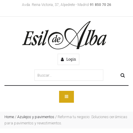
Avda. Reina Victoria, 37, Alpedrete - Madrid
91 850 70 26
Login
Home
/
Azulejos y pavimentos
/
Reforma tu negocio: Soluciones cerámicas
para pavimentos y revestimientos.