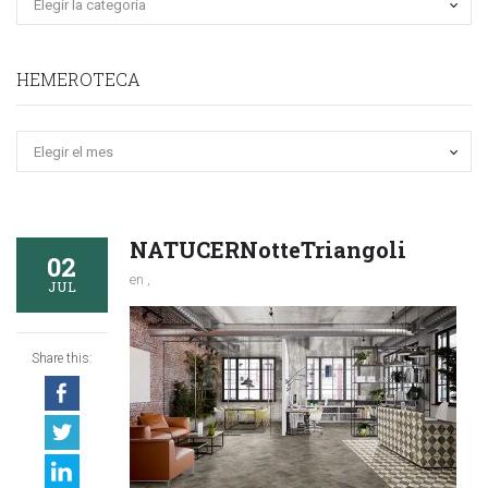
HEMEROTECA
Hemeroteca
NATUCERNotteTriangoli
02
en ,
JUL
Share this: