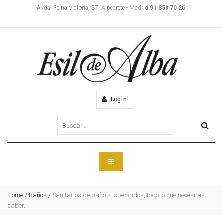
Avda. Reina Victoria, 37, Alpedrete - Madrid
91 850 70 26
Login
Home
/
Baños
/
Sanitarios de baño suspendidos, todo lo que necesitas
saber.