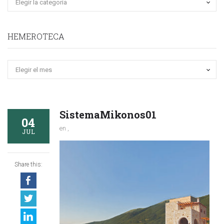
HEMEROTECA
Hemeroteca
SistemaMikonos01
04
en ,
JUL
Share this: