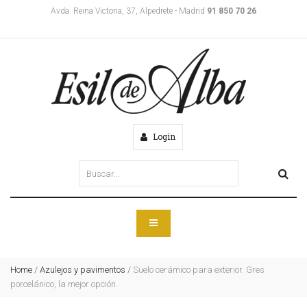
Avda. Reina Victoria, 37, Alpedrete - Madrid
91 850 70 26
Login
Home
/
Azulejos y pavimentos
/
Suelo cerámico para exterior. Gres
porcelánico, la mejor opción.