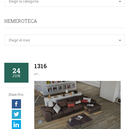
HEMEROTECA
Hemeroteca
1316
24
en ,
JUN
Share this: