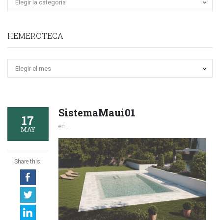
HEMEROTECA
Hemeroteca
SistemaMaui01
17
en ,
MAY
Share this: