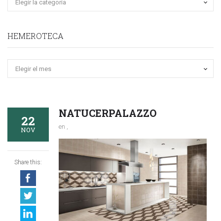
HEMEROTECA
Hemeroteca
NATUCERPALAZZO
22
en ,
NOV
Share this: