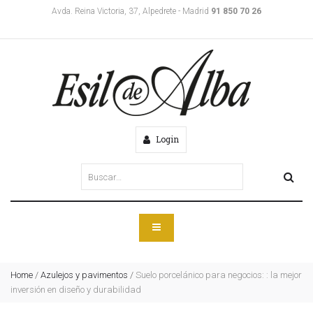
Avda. Reina Victoria, 37, Alpedrete - Madrid
91 850 70 26
Login
Home
/
Azulejos y pavimentos
/
Suelo porcelánico para negocios: : la mejor
inversión en diseño y durabilidad