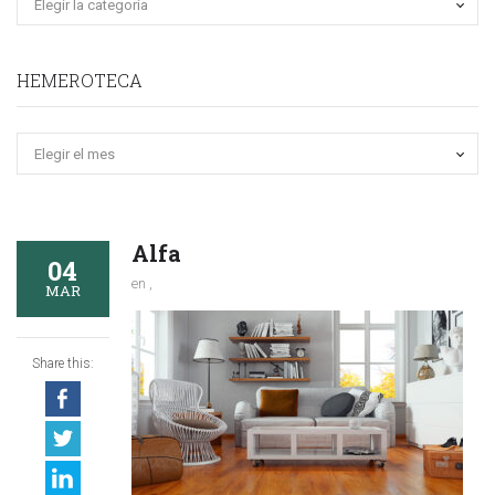
HEMEROTECA
Hemeroteca
Alfa
04
en ,
MAR
Share this: