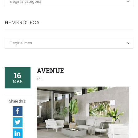
HEMEROTECA
Hemeroteca
AVENUE
16
en ,
MAR
Share this: