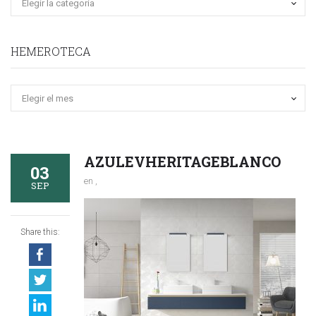
HEMEROTECA
Hemeroteca
AZULEVHERITAGEBLANCO
03
en ,
SEP
Share this: