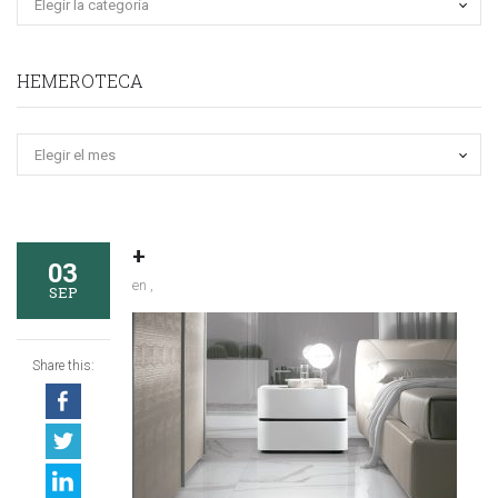
HEMEROTECA
Hemeroteca
+
03
en ,
SEP
Share this: