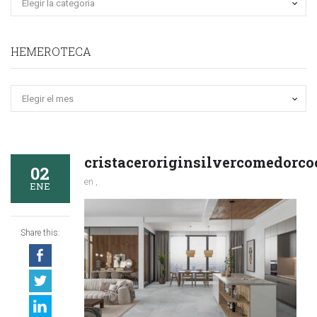
HEMEROTECA
Hemeroteca
cristaceroriginsilvercomedorco
02
en ,
ENE
Share this: