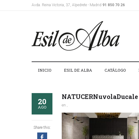
Avda. Reina Victoria, 37, Alpedrete - Madrid
91 850 70 26
INICIO
ESIL DE ALBA
CATÁLOGO
NATUCERNuvolaDucale
20
en ,
AGO
Share this: