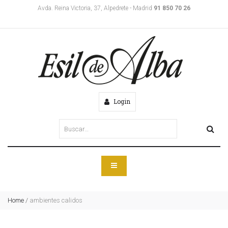
Avda. Reina Victoria, 37, Alpedrete - Madrid
91 850 70 26
Login
Home
/
ambientes calidos