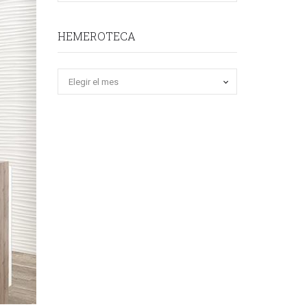
HEMEROTECA
Hemeroteca