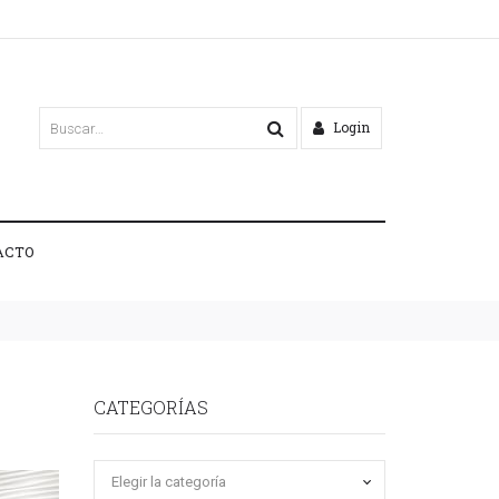
Login
ACTO
CATEGORÍAS