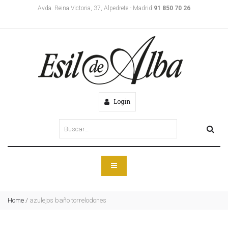
Avda. Reina Victoria, 37, Alpedrete - Madrid
91 850 70 26
Login
Home
/
azulejos baño torrelodones